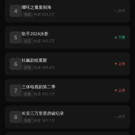
哪吒之魔童闹海
4
持平
电影
热度 654.3万
歌手2024决赛
5
下降
综艺
热度 543.2万
狂飙剧组重聚
6
上升
剧集
热度 498.8万
三体电视剧第二季
7
上升
剧集
热度 432.1万
长安三万里票房破纪录
8
持平
电影
热度 387.7万