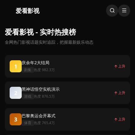
爱看影视
爱看影视 - 实时热搜榜
全网热门影视话题实时追踪，把握最新娱乐动态
庆余年2大结局
1
上升
剧集
热度 982.3万
黑神话悟空实机演示
2
上升
游戏
热度 876.5万
巴黎奥运会开幕式
3
上升
体育
热度 765.4万