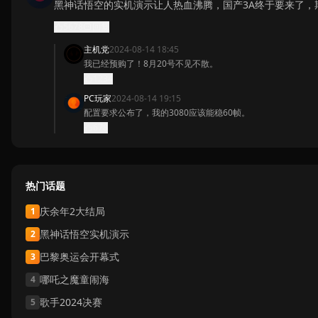
黑神话悟空的实机演示让人热血沸腾，国产3A终于要来了，
5678
回复
主机党
2024-08-14 18:45
我已经预购了！8月20号不见不散。
1234
PC玩家
2024-08-14 19:15
配置要求公布了，我的3080应该能稳60帧。
678
热门话题
庆余年2大结局
1
黑神话悟空实机演示
2
巴黎奥运会开幕式
3
哪吒之魔童闹海
4
歌手2024决赛
5